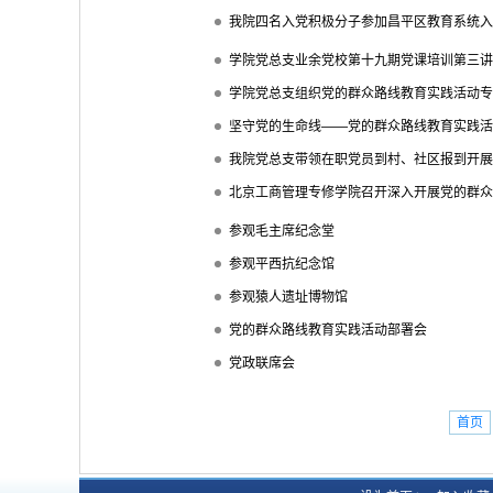
我院四名入党积极分子参加昌平区教育系统入
学院党总支业余党校第十九期党课培训第三讲
学院党总支组织党的群众路线教育实践活动专
坚守党的生命线——党的群众路线教育实践活
我院党总支带领在职党员到村、社区报到开展
北京工商管理专修学院召开深入开展党的群众
参观毛主席纪念堂
参观平西抗纪念馆
参观猿人遗址博物馆
党的群众路线教育实践活动部署会
党政联席会
首页