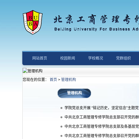
网站首页
校园新闻
学校概况
党群组织
您现在的位置：
首页
>
管理机构
管理机构
学院党总支开展 “铭记历史，坚定信念”主题
中共北京工商管理专修学院总支部召开党的群
中共北京工商管理专修学院总支部及各基层党
中共北京工商管理专修学院总支部召开党的群