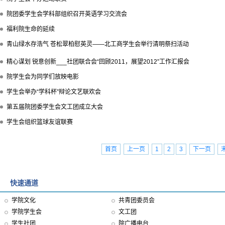
院团委学生会学科部组织召开英语学习交流会
福利院生命的延续
青山绿水存浩气 苍松翠柏慰英灵——北工商学生会举行清明祭扫活动
精心谋划 锐意创新___社团联合会“回顾2011，展望2012”工作汇报会
院学生会为同学们放映电影
学生会举办“学科杯”辩论文艺联欢会
第五届院团委学生会文工团成立大会
学生会组织篮球友谊联赛
首页
上一页
1
2
3
下一页
快速通道
学院文化
共青团委员会
学院学生会
文工团
学生社团
院广播电台