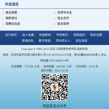
快速通道
就业明星
优秀毕业生
我校出席民办教育协会常务理事会会议 践行担当谋发展
就职单位
校企合作
招聘会信息
就业指导
设为首页
加入收藏
校园新闻
学校概况
党群组织
院系设置
管理机构
教学管理
学科带头人
招生指南
Copyright © 1994-2025 北京工商管理专修学院 版权所有
地址：北京市昌平区南口南大街21号 010-89794134 ICP证：
京ICP备06005330号-1
京公
网安备110114000274号
总访客数：727330 人次
总浏览量：801282 人次
今日浏览：3272 次
统计开始：2022-12-30
欢迎关注公众号