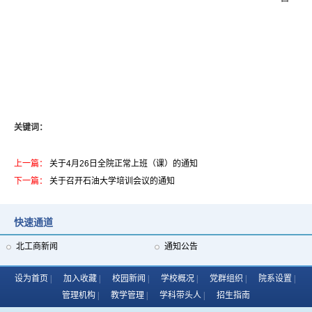
关键词：
上一篇：
关于4月26日全院正常上班（课）的通知
下一篇：
关于召开石油大学培训会议的通知
快速通道
我校受邀参加中国民办教育协会专修学院教育专委会2025年年会 多项成果获行业认可
北工商新闻
通知公告
设为首页
加入收藏
校园新闻
学校概况
党群组织
院系设置
管理机构
教学管理
学科带头人
招生指南