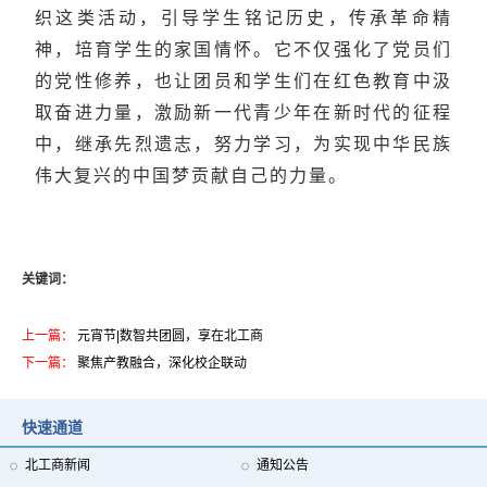
织这类活动，引导学生铭记历史，传承革命精
神，培育学生的家国情怀。它不仅强化了党员们
的党性修养，也让团员和学生们在红色教育中汲
取奋进力量，激励新一代青少年在新时代的征程
中，继承先烈遗志，努力学习，为实现中华民族
伟大复兴的中国梦贡献自己的力量。
关键词：
上一篇：
元宵节|数智共团圆，享在北工商
下一篇：
聚焦产教融合，深化校企联动
快速通道
校媒联动，让昌平故事更有青春味！我校参加驻昌高校媒体融合联盟工作座谈会
北工商新闻
通知公告