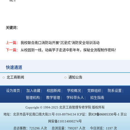
关键词：
上一篇：
我校联合南口消防站开展“沉浸式”消防安全培训活动
下一篇：
从校园到一线，动画学子走进中影年年，探秘全流程制作密码！
快速通道
校媒联动，让昌平故事更有青春味！我校参加驻昌高校媒体融合联盟工作座谈会
北工商新闻
通知公告
设为首页
加入收藏
校园新闻
学校概况
党群组织
院系设置
管理机构
教学管理
学科带头人
招生指南
Copyright © 1994-2025 北京工商管理专修学院 版权所有
地址：北京市昌平区南口南大街21号 010-89794134 ICP证：
京ICP备06005330号-1
京公
网安备110114000274号
总访客数：725296 人次
总浏览量：799207 人次
今日浏览：1197 次