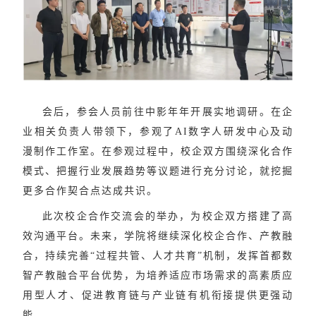
会后
，参会人员前往中影年年开展
实地
调研。在企
业
相关
负责人
带领下
，参观了
AI数字人研发中心及动
漫制作工作室。
在参观过程中
，校企双方围绕深化合作
模式、把握行业发展趋势等议题进行充分讨论，就挖掘
更多合作契合点达成共识。
此次校企合作交流会的举办，为校企双方搭建了高
效沟通平台。未来，学院将继续深化
校企合作、产教融
合
，持续完善
“过程共管、人才共育”机制，发挥首都数
智产教融合平台优势，为培养适应市场需求的高素质应
用型人才、促进教育链与产业链有机衔接提供更强动
能。