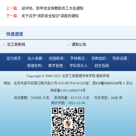
上一篇：
迎评估、防甲流全体教职员工大会通知
下一篇：
关于召开“消防安全知识”讲座的通知
快速通道
我校出席民办教育协会常务理事会会议 践行担当谋发展
北工商新闻
通知公告
设为首页
加入收藏
校园新闻
学校概况
党群组织
院系设置
管理机构
教学管理
学科带头人
招生指南
Copyright © 1994-2025 北京工商管理专修学院 版权所有
地址：北京市昌平区南口南大街21号 010-89794134 ICP证：
京ICP备06005330号-1
京公
网安备110114000274号
总访客数：742696 人次
总浏览量：817113 人次
今日浏览：2648 次
统计开始：2022-12-30