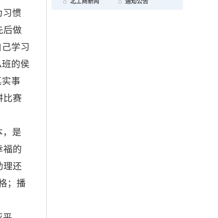
北工商新闻
通知公告
为习惯
先后做
自己学习
3A班的侯
真实事
讲比赛
本，是
幸福的
助理还
格；播
亚平、