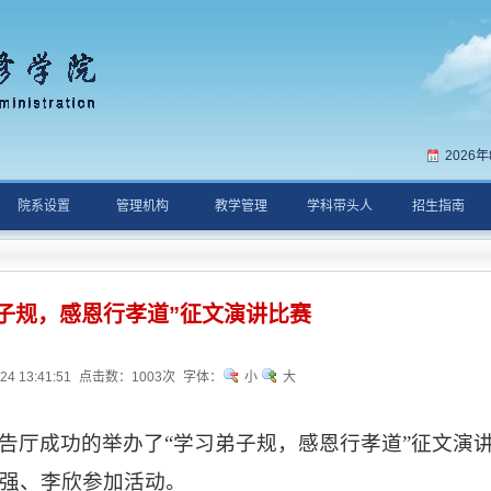
2026
院系设置
管理机构
教学管理
学科带头人
招生指南
子规，感恩行孝道”征文演讲比赛
 13:41:51
点击数：
1003次
字体：
小
大
报告厅成功的举办了“
学习弟子规
，
感恩行孝道
”
征文演
强、李欣参加活动。