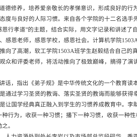
道德修养，培养爱亲敬长的孝悌意识，形成良好的行
态度与良好的人际习惯。来自各个学院的十二名选手
感恩行孝道
”的主题，结合实际
，
用文字记录和讲述
了
、感恩老师，感恩学校，感恩社会。计算机学院
150
推向了高潮，软工学院1503A班学生赵毅结合自己的
观众和评委老师，将活动推向了极致巅峰，摘得了演
讲话，指出
《弟子规》是中华传统文化的一个教育读
是通过学习圣贤的教诲、落实圣贤的教诲而能够获得
是让国学经典真正融入到
学生
的习惯养成教育中。
李
一种行为，收获一种习惯；播下一种习惯，收获一种性
勉之。
、人力资源处副处长李岩以及市场部总监段砚华、季