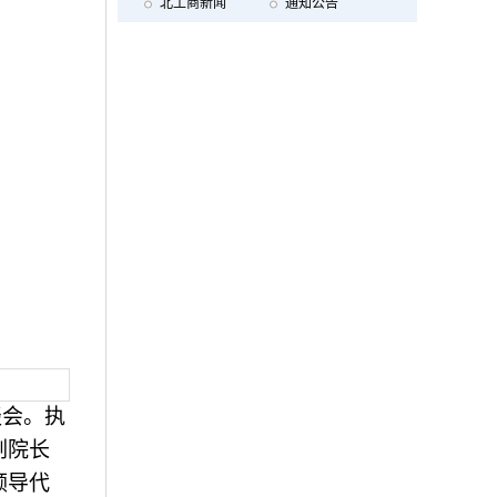
北工商新闻
通知公告
谈会。执
副院长
领导代