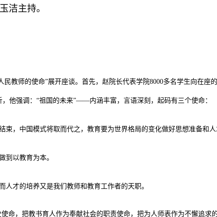
玉洁主持。
人民教师的使命”展开座谈。首先，赵院长代表学院8000多名学生向在座
析，他强调：“祖国的未来”——内涵丰富，言语深刻，起码有三个使命：
结束，中国模式将取而代之，教育要为世界格局的变化做好思想准备和人
做到以教育为本。
而人才的培养又是我们教师和教育工作者的天职。
史使命，把教书育人作为奉献社会的职责使命，把为人师表作为不懈追求